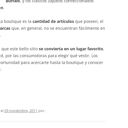
Buffalo
, y los clásicos zapatos confeccionados
on
.
a boutique es la
cantidad de artículos
que poseen, el
arcas
que, en general, no se encuentran fácilmente en
.
que este bello sitio
se convierta en un lugar favorito
,
d, por las consumidoras para elegir qué vestir. Los
rtunidad para acercarte hasta la boutique y conocer
.
 el
29 noviembre, 2011
por
.