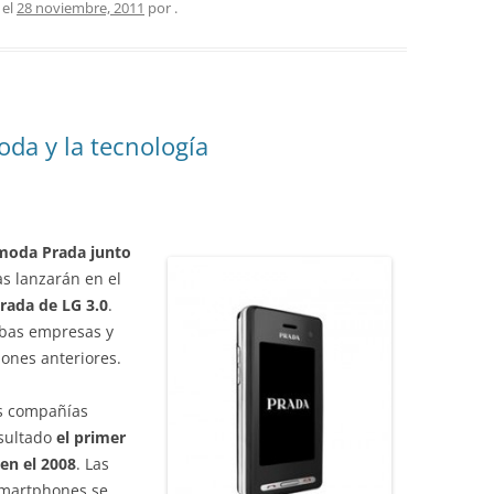
 el
28 noviembre, 2011
por
.
oda y la tecnología
 moda Prada junto
as lanzarán en el
rada de LG 3.0
.
mbas empresas y
iones anteriores.
s compañías
sultado
el primer
en el 2008
. Las
smartphones se