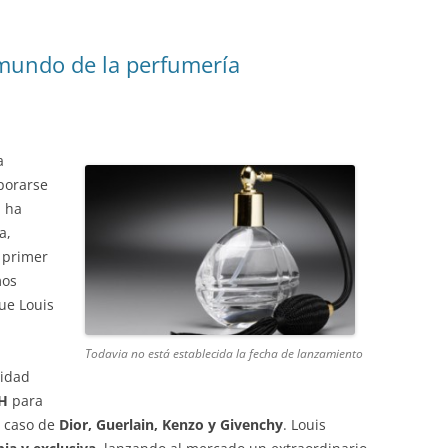
 mundo de la perfumería
a
porarse
l ha
a,
 primer
mos
ue Louis
Todavia no está establecida la fecha de lanzamiento
lidad
H
para
l caso de
Dior, Guerlain, Kenzo y Givenchy
. Louis