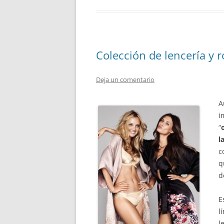
Colección de lencería y
Deja un comentario
A
i
“
l
c
q
d
E
l
l