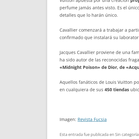
Vuitton apuesta por una creación
prop
perfume jamás antes visto. Es el úni
detalles que lo harán único.
Cavallier comenzará a trabajar a part
confirmado que instalará su laborato
Jacques Cavallier proviene de una fam
ha sido autor de las reconocidas fra
«Midnight Poison» de Dior, de «Ac
Aquellos fanáticos de Louis Vuitton p
en cualquiera de sus
450 tiendas
ubic
Imagen:
Revista Fucsia
Esta entrada fue publicada en Sin categoría