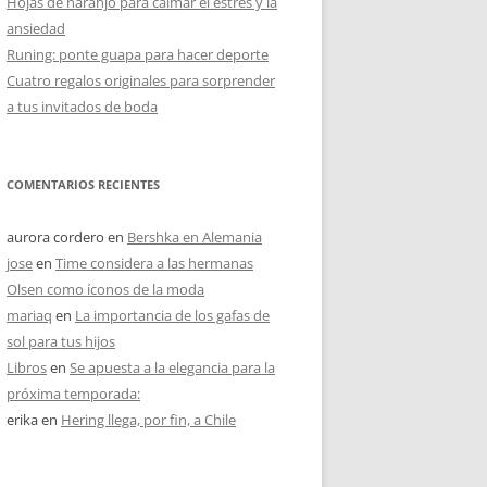
Hojas de naranjo para calmar el estrés y la
ansiedad
Runing: ponte guapa para hacer deporte
Cuatro regalos originales para sorprender
a tus invitados de boda
COMENTARIOS RECIENTES
aurora cordero
en
Bershka en Alemania
jose
en
Time considera a las hermanas
Olsen como íconos de la moda
mariaq
en
La importancia de los gafas de
sol para tus hijos
Libros
en
Se apuesta a la elegancia para la
próxima temporada:
erika
en
Hering llega, por fin, a Chile