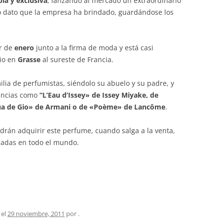
ia y exclusiva
, lanzando al mercado un extraordinario
co dato que la empresa ha brindado, guardándose los
ir de
enero
junto a la firma de moda y está casi
rio en
Grasse
al sureste de Francia.
ilia de perfumistas, siéndolo su abuelo y su padre, y
gancias como
“L’Eau d’Issey» de Issey Miyake, de
qua de Gio» de Armani o de «Poème» de Lancôme
.
odrán adquirir este perfume, cuando salga a la venta,
adas en todo el mundo.
 el
29 noviembre, 2011
por
.