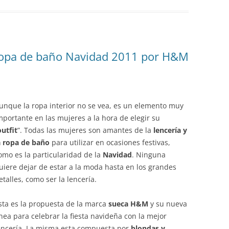
 ropa de baño Navidad 2011 por H&M
unque la ropa interior no se vea, es un elemento muy
mportante en las mujeres a la hora de elegir su
outfit
”. Todas las mujeres son amantes de la
lencería y
a ropa de baño
para utilizar en ocasiones festivas,
omo es la particularidad de la
Navidad
. Ninguna
uiere dejar de estar a la moda hasta en los grandes
etalles, como ser la lencería.
sta es la propuesta de la marca
sueca H&M
y su nueva
ínea para celebrar la fiesta navideña con la mejor
encería. La misma esta compuesta por
blondas y