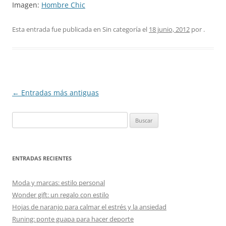
Imagen:
Hombre Chic
Esta entrada fue publicada en Sin categoría el
18 junio, 2012
por
.
Navegación
←
Entradas más antiguas
de
Buscar:
entradas
ENTRADAS RECIENTES
Moda y marcas: estilo personal
Wonder gift: un regalo con estilo
Hojas de naranjo para calmar el estrés y la ansiedad
Runing: ponte guapa para hacer deporte