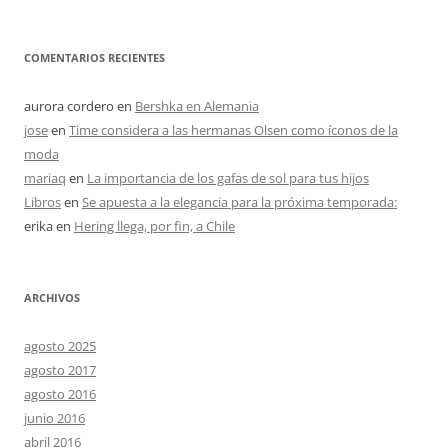
COMENTARIOS RECIENTES
aurora cordero
en
Bershka en Alemania
jose
en
Time considera a las hermanas Olsen como íconos de la
moda
mariaq
en
La importancia de los gafas de sol para tus hijos
Libros
en
Se apuesta a la elegancia para la próxima temporada:
erika
en
Hering llega, por fin, a Chile
ARCHIVOS
agosto 2025
agosto 2017
agosto 2016
junio 2016
abril 2016