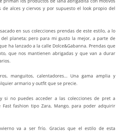
ue priman los productos de lana abrigadita con motivos
 de alces y ciervos y por supuesto el look propio del
acado en sus colecciones prendas de este estilo, a lo
 del planeta; pero para mi gusto la mejor, a parte de
 que ha lanzado a la calle Dolce&Gabanna. Prendas que
to, que nos mantienen abrigadas y que van a durar
rios.
orros, manguitos, calentadores… Una gama amplia y
quier armario y outfit que se precie.
y si no puedes acceder a las colecciones de pret a
e Fast fashion tipo Zara, Mango, para poder adquirir
vierno va a ser frío. Gracias que el estilo de esta