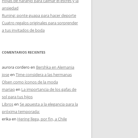
Hojas de naranjo para calmar el estrés y la
ansiedad
Runing: ponte guapa para hacer deporte
Cuatro regalos originales para sorprender
a tus invitados de boda
COMENTARIOS RECIENTES
aurora cordero
en
Bershka en Alemania
jose
en
Time considera a las hermanas
Olsen como íconos de la moda
mariaq
en
La importancia de los gafas de
sol para tus hijos
Libros
en
Se apuesta a la elegancia para la
próxima temporada:
erika
en
Hering llega, por fin, a Chile