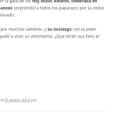
en la gala de los
NRJ Music Awards, celebrada en
 Cannes
sorprendió a todos los paparazzi por su estilo
ominado.
ó por muchos cambios, y
su noviazgo
con la joven
ayudó a virar su vestimenta. ¿Qué dirán sus fans al
 el
31 enero, 2012
por
.