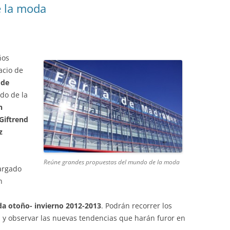
e la moda
ños
acio de
 de
do de la
n
Giftrend
z
Reúne grandes propuestas del mundo de la moda
cargado
n
a otoño- invierno 2012-2013
. Podrán recorrer los
l y observar las nuevas tendencias que harán furor en