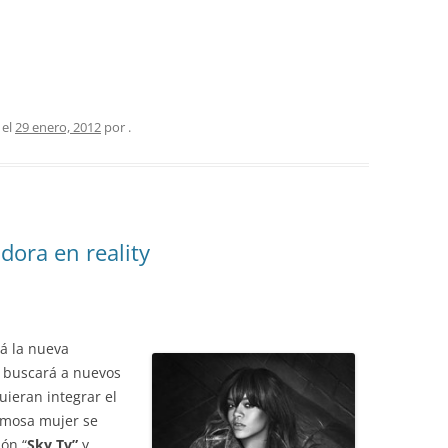
 el
29 enero, 2012
por
.
dora en reality
rá la nueva
buscará a nuevos
ieran integrar el
rmosa mujer se
ión “
Sky Tv”
y