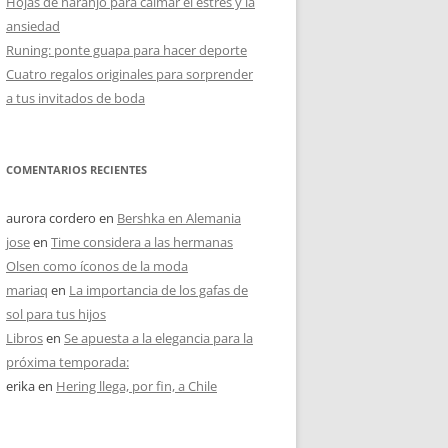
Hojas de naranjo para calmar el estrés y la
ansiedad
Runing: ponte guapa para hacer deporte
Cuatro regalos originales para sorprender
a tus invitados de boda
COMENTARIOS RECIENTES
aurora cordero
en
Bershka en Alemania
jose
en
Time considera a las hermanas
Olsen como íconos de la moda
mariaq
en
La importancia de los gafas de
sol para tus hijos
Libros
en
Se apuesta a la elegancia para la
próxima temporada:
erika
en
Hering llega, por fin, a Chile