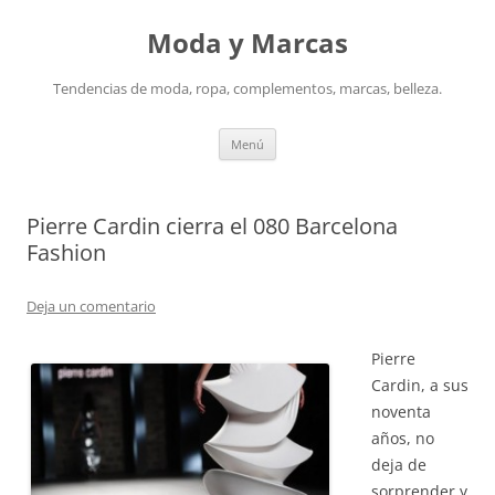
Saltar
al
Moda y Marcas
contenido
Tendencias de moda, ropa, complementos, marcas, belleza.
Menú
Pierre Cardin cierra el 080 Barcelona
Fashion
Deja un comentario
Pierre
Cardin, a sus
noventa
años, no
deja de
sorprender y