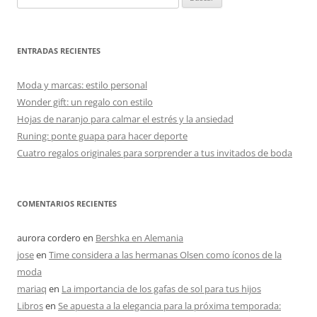
ENTRADAS RECIENTES
Moda y marcas: estilo personal
Wonder gift: un regalo con estilo
Hojas de naranjo para calmar el estrés y la ansiedad
Runing: ponte guapa para hacer deporte
Cuatro regalos originales para sorprender a tus invitados de boda
COMENTARIOS RECIENTES
aurora cordero
en
Bershka en Alemania
jose
en
Time considera a las hermanas Olsen como íconos de la
moda
mariaq
en
La importancia de los gafas de sol para tus hijos
Libros
en
Se apuesta a la elegancia para la próxima temporada: