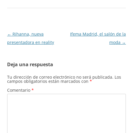
Navegación
←
Rihanna, nueva
Ifema Madrid, el salón de la
de
presentadora en reality
moda
→
entradas
Deja una respuesta
Tu dirección de correo electrónico no será publicada.
Los
campos obligatorios están marcados con
*
Comentario
*