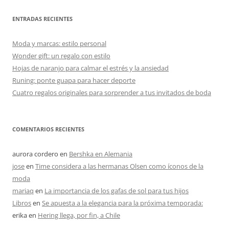
ENTRADAS RECIENTES
Moda y marcas: estilo personal
Wonder gift: un regalo con estilo
Hojas de naranjo para calmar el estrés y la ansiedad
Runing: ponte guapa para hacer deporte
Cuatro regalos originales para sorprender a tus invitados de boda
COMENTARIOS RECIENTES
aurora cordero
en
Bershka en Alemania
jose
en
Time considera a las hermanas Olsen como íconos de la
moda
mariaq
en
La importancia de los gafas de sol para tus hijos
Libros
en
Se apuesta a la elegancia para la próxima temporada:
erika
en
Hering llega, por fin, a Chile