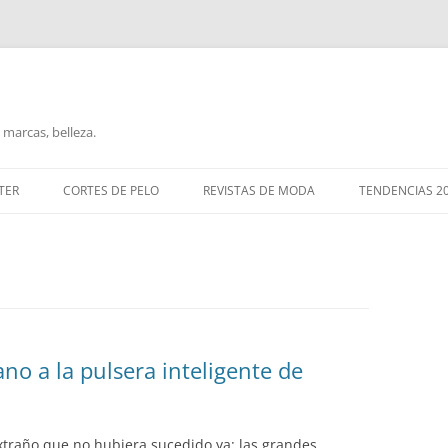
marcas, belleza.
TER
CORTES DE PELO
REVISTAS DE MODA
TENDENCIAS 2
no a la pulsera inteligente de
extraño que no hubiera sucedido ya: las grandes