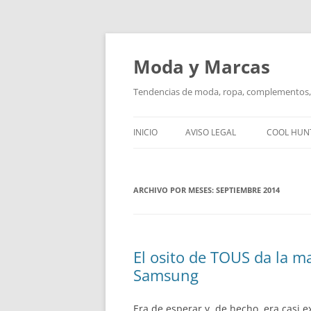
Saltar
al
contenido
Moda y Marcas
Tendencias de moda, ropa, complementos, 
INICIO
AVISO LEGAL
COOL HUN
ARCHIVO POR MESES:
SEPTIEMBRE 2014
El osito de TOUS da la ma
Samsung
Era de esperar y, de hecho, era casi 