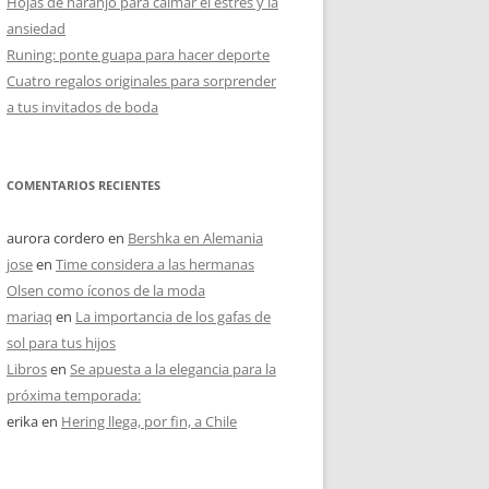
Hojas de naranjo para calmar el estrés y la
ansiedad
Runing: ponte guapa para hacer deporte
Cuatro regalos originales para sorprender
a tus invitados de boda
COMENTARIOS RECIENTES
aurora cordero
en
Bershka en Alemania
jose
en
Time considera a las hermanas
Olsen como íconos de la moda
mariaq
en
La importancia de los gafas de
sol para tus hijos
Libros
en
Se apuesta a la elegancia para la
próxima temporada:
erika
en
Hering llega, por fin, a Chile