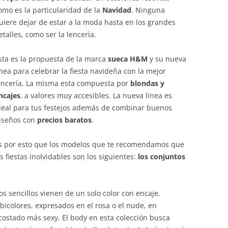
omo es la particularidad de la
Navidad
. Ninguna
uiere dejar de estar a la moda hasta en los grandes
etalles, como ser la lencería.
sta es la propuesta de la marca
sueca H&M
y su nueva
ínea para celebrar la fiesta navideña con la mejor
encería. La misma esta compuesta por
blondas y
ncajes
, a valores muy accesibles. La nueva línea es
deal para tus festejos además de combinar buenos
iseños con
precios baratos
.
s por esto que los modelos que te recomendamos que
 fiestas inolvidables son los siguientes:
los conjuntos
s sencillos vienen de un solo color con encaje,
icolores, expresados en el rosa o el nude, en
 costado más sexy. El body en esta colección busca