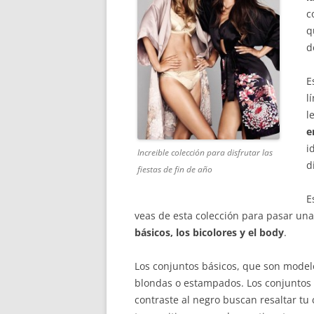
c
q
d
E
l
l
e
i
Increible colección para disfrutar las
d
fiestas de fin de año
E
veas de esta colección para pasar unas
básicos, los bicolores y el body
.
Los conjuntos básicos, que son modelo
blondas o estampados. Los conjuntos b
contraste al negro buscan resaltar tu