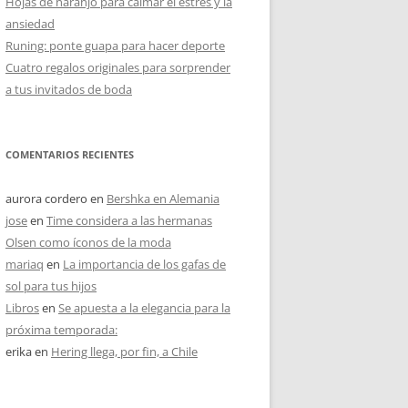
Hojas de naranjo para calmar el estrés y la
ansiedad
Runing: ponte guapa para hacer deporte
Cuatro regalos originales para sorprender
a tus invitados de boda
COMENTARIOS RECIENTES
aurora cordero
en
Bershka en Alemania
jose
en
Time considera a las hermanas
Olsen como íconos de la moda
mariaq
en
La importancia de los gafas de
sol para tus hijos
Libros
en
Se apuesta a la elegancia para la
próxima temporada:
erika
en
Hering llega, por fin, a Chile