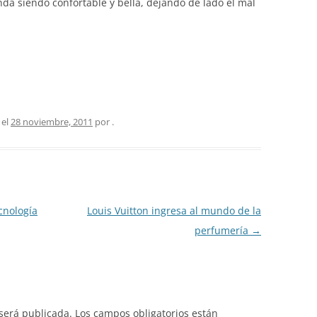
nda siendo confortable y bella, dejando de lado el mal
 el
28 noviembre, 2011
por
.
cnología
Louis Vuitton ingresa al mundo de la
perfumería
→
 será publicada.
Los campos obligatorios están