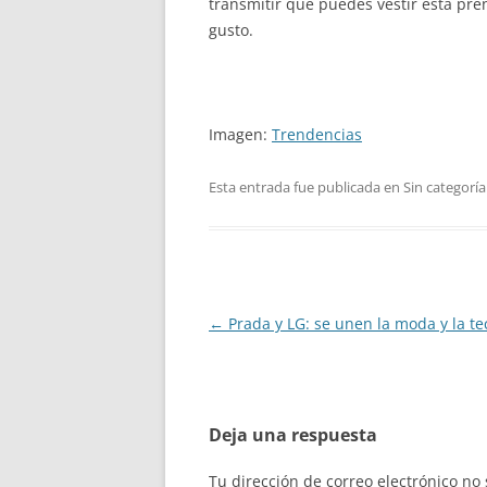
transmitir que puedes vestir esta pre
gusto.
Imagen:
Trendencias
Esta entrada fue publicada en Sin categoría
Navegación
←
Prada y LG: se unen la moda y la te
de
entradas
Deja una respuesta
Tu dirección de correo electrónico no