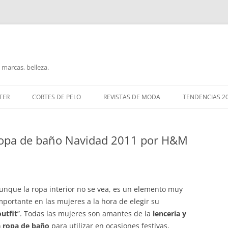
marcas, belleza.
TER
CORTES DE PELO
REVISTAS DE MODA
TENDENCIAS 2
 ropa de baño Navidad 2011 por H&M
unque la ropa interior no se vea, es un elemento muy
mportante en las mujeres a la hora de elegir su
outfit
”. Todas las mujeres son amantes de la
lencería y
a ropa de baño
para utilizar en ocasiones festivas,