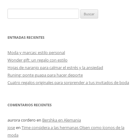
Buscar:
ENTRADAS RECIENTES
Moda y marcas: estilo personal
Wonder gift: un regalo con estilo
Hojas de naranjo para calmar el estrés y la ansiedad
Runing: ponte guapa para hacer deporte
Cuatro regalos originales para sorprender a tus invitados de boda
COMENTARIOS RECIENTES
aurora cordero
en
Bershka en Alemania
jose
en
Time considera a las hermanas Olsen como íconos de la
moda