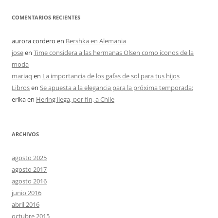
COMENTARIOS RECIENTES
aurora cordero
en
Bershka en Alemania
jose
en
Time considera a las hermanas Olsen como íconos de la
moda
mariaq
en
La importancia de los gafas de sol para tus hijos
Libros
en
Se apuesta a la elegancia para la próxima temporada:
erika
en
Hering llega, por fin, a Chile
ARCHIVOS
agosto 2025
agosto 2017
agosto 2016
junio 2016
abril 2016
octubre 2015