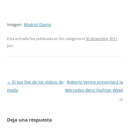
Imagen:
Madrid Diario
Esta entrada fue publicada en Sin categoría el
30 diciembre, 2011
por
.
Navegación
←
El top five de los videos de
Roberto Verino presentará la
de
moda
Mercedes-Benz Fashion Week
entradas
→
Deja una respuesta