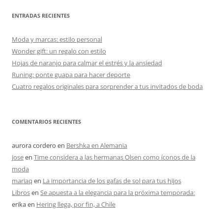
ENTRADAS RECIENTES
Moda y marcas: estilo personal
Wonder gift: un regalo con estilo
Hojas de naranjo para calmar el estrés y la ansiedad
Runing: ponte guapa para hacer deporte
Cuatro regalos originales para sorprender a tus invitados de boda
COMENTARIOS RECIENTES
aurora cordero
en
Bershka en Alemania
jose
en
Time considera a las hermanas Olsen como íconos de la
moda
mariaq
en
La importancia de los gafas de sol para tus hijos
Libros
en
Se apuesta a la elegancia para la próxima temporada:
erika
en
Hering llega, por fin, a Chile