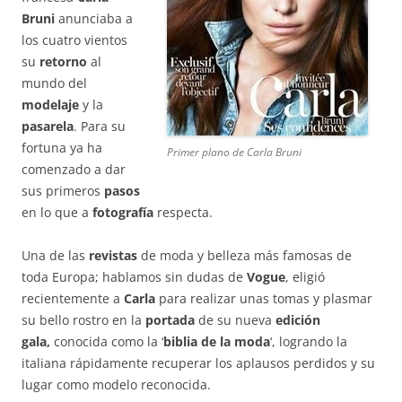
Bruni
anunciaba a
los cuatro vientos
su
retorno
al
mundo del
modelaje
y la
pasarela
. Para su
fortuna ya ha
Primer plano de Carla Bruni
comenzado a dar
sus primeros
pasos
en lo que a
fotografía
respecta.
Una de las
revistas
de moda y belleza más famosas de
toda Europa; hablamos sin dudas de
Vogue
, eligió
recientemente a
Carla
para realizar unas tomas y plasmar
su bello rostro en la
portada
de su nueva
edición
gala,
conocida como la ‘
biblia de la moda
‘, logrando la
italiana rápidamente recuperar los aplausos perdidos y su
lugar como modelo reconocida.