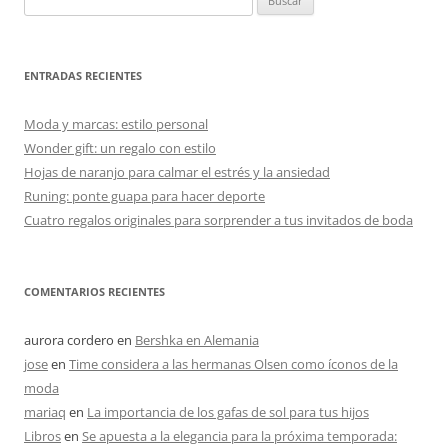
ENTRADAS RECIENTES
Moda y marcas: estilo personal
Wonder gift: un regalo con estilo
Hojas de naranjo para calmar el estrés y la ansiedad
Runing: ponte guapa para hacer deporte
Cuatro regalos originales para sorprender a tus invitados de boda
COMENTARIOS RECIENTES
aurora cordero
en
Bershka en Alemania
jose
en
Time considera a las hermanas Olsen como íconos de la
moda
mariaq
en
La importancia de los gafas de sol para tus hijos
Libros
en
Se apuesta a la elegancia para la próxima temporada: