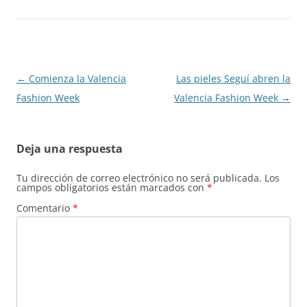
Navegación
←
Comienza la Valencia
Las pieles Seguí abren la
de
Fashion Week
Valencia Fashion Week
→
entradas
Deja una respuesta
Tu dirección de correo electrónico no será publicada.
Los
campos obligatorios están marcados con
*
Comentario
*