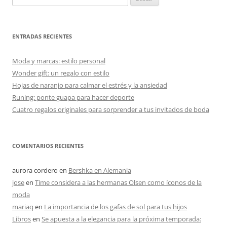
ENTRADAS RECIENTES
Moda y marcas: estilo personal
Wonder gift: un regalo con estilo
Hojas de naranjo para calmar el estrés y la ansiedad
Runing: ponte guapa para hacer deporte
Cuatro regalos originales para sorprender a tus invitados de boda
COMENTARIOS RECIENTES
aurora cordero
en
Bershka en Alemania
jose
en
Time considera a las hermanas Olsen como íconos de la
moda
mariaq
en
La importancia de los gafas de sol para tus hijos
Libros
en
Se apuesta a la elegancia para la próxima temporada: