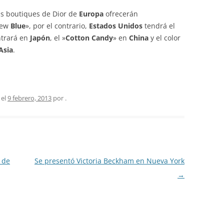
as boutiques de Dior de
Europa
ofrecerán
New
Blue
», por el contrario,
Estados Unidos
tendrá el
trará en
Japón
, el »
Cotton Candy
» en
China
y el color
Asia
.
 el
9 febrero, 2013
por
.
 de
Se presentó Victoria Beckham en Nueva York
→