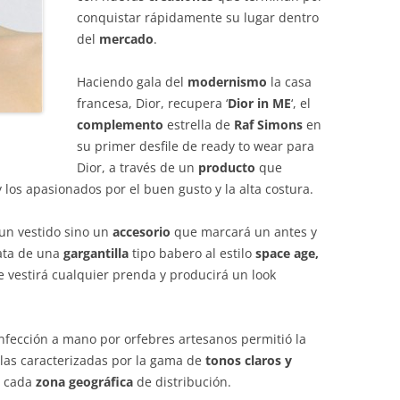
conquistar rápidamente su lugar dentro
del
mercado
.
Haciendo gala del
modernismo
la casa
francesa, Dior, recupera ‘
Dior in ME
‘, el
complemento
estrella de
Raf Simons
en
su primer desfile de ready to wear para
Dior, a través de un
producto
que
y los apasionados por el buen gusto y la alta costura.
un vestido sino un
accesorio
que marcará un antes y
rata de una
gargantilla
tipo babero al estilo
space age,
e vestirá cualquier prenda y producirá un look
nfección a mano por orfebres artesanos permitió la
llas caracterizadas por la gama de
tonos claros y
 cada
zona geográfica
de distribución.