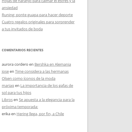
Hojas de naranjo para calmar el estrés y la
ansiedad
Runing: ponte guapa para hacer deporte
Cuatro regalos originales para sorprender
a tus invitados de boda
COMENTARIOS RECIENTES
aurora cordero
en
Bershka en Alemania
jose
en
Time considera a las hermanas
Olsen como íconos de la moda
mariaq
en
La importancia de los gafas de
sol para tus hijos
Libros
en
Se apuesta a la elegancia para la
próxima temporada:
erika
en
Hering llega, por fin, a Chile