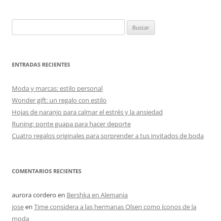
Buscar:
ENTRADAS RECIENTES
Moda y marcas: estilo personal
Wonder gift: un regalo con estilo
Hojas de naranjo para calmar el estrés y la ansiedad
Runing: ponte guapa para hacer deporte
Cuatro regalos originales para sorprender a tus invitados de boda
COMENTARIOS RECIENTES
aurora cordero
en
Bershka en Alemania
jose
en
Time considera a las hermanas Olsen como íconos de la
moda