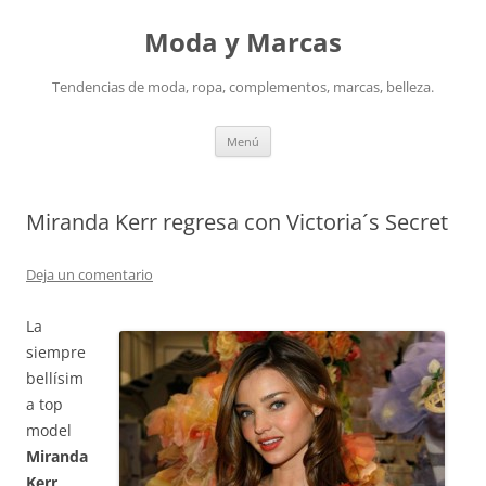
Saltar
al
Moda y Marcas
contenido
Tendencias de moda, ropa, complementos, marcas, belleza.
Menú
Miranda Kerr regresa con Victoria´s Secret
Deja un comentario
La
siempre
bellísim
a top
model
Miranda
Kerr