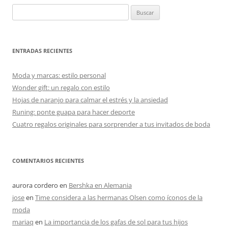
Buscar:
ENTRADAS RECIENTES
Moda y marcas: estilo personal
Wonder gift: un regalo con estilo
Hojas de naranjo para calmar el estrés y la ansiedad
Runing: ponte guapa para hacer deporte
Cuatro regalos originales para sorprender a tus invitados de boda
COMENTARIOS RECIENTES
aurora cordero
en
Bershka en Alemania
jose
en
Time considera a las hermanas Olsen como íconos de la
moda
mariaq
en
La importancia de los gafas de sol para tus hijos