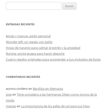
Buscar:
ENTRADAS RECIENTES
Moda y marcas: estilo personal
Wonder gift: un regalo con estilo
Hojas de naranjo para calmar el estrés y la ansiedad
Runing: ponte guapa para hacer deporte
Cuatro regalos originales para sorprender a tus invitados de boda
COMENTARIOS RECIENTES
aurora cordero
en
Bershka en Alemania
jose
en
Time considera a las hermanas Olsen como íconos de la
moda
mariaq
en
La importancia de los gafas de sol para tus hijos