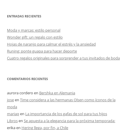
ENTRADAS RECIENTES
Moda y marcas: estilo personal
Wonder gift: un regalo con estilo
Hojas de naranjo para calmar el estrés y la ansiedad
Runing: ponte guapa para hacer deporte
Cuatro regalos originales para sorprender a tus invitados de boda
COMENTARIOS RECIENTES
aurora cordero
en
Bershka en Alemania
jose
en
Time considera a las hermanas Olsen como íconos de la
moda
mariaq
en
La importancia de los gafas de sol para tus hijos
Libros
en
Se apuesta a la elegancia para la próxima temporada:
erika
en
Hering llega, por fin, a Chile