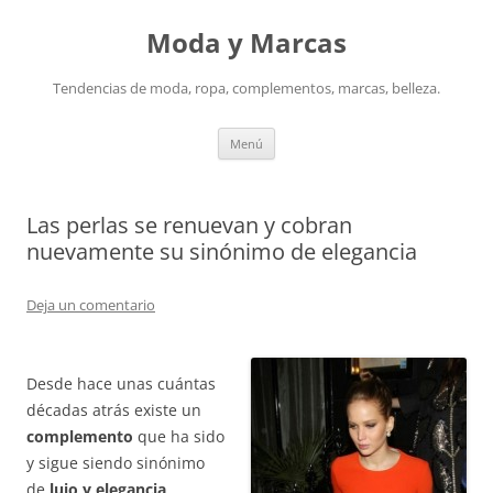
Saltar
al
Moda y Marcas
contenido
Tendencias de moda, ropa, complementos, marcas, belleza.
Menú
Las perlas se renuevan y cobran
nuevamente su sinónimo de elegancia
Deja un comentario
Desde hace unas cuántas
décadas atrás existe un
complemento
que ha sido
y sigue siendo sinónimo
de
lujo y elegancia
,