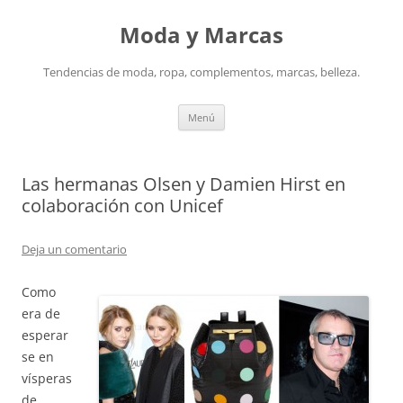
Saltar
al
Moda y Marcas
contenido
Tendencias de moda, ropa, complementos, marcas, belleza.
Menú
Las hermanas Olsen y Damien Hirst en
colaboración con Unicef
Deja un comentario
Como
era de
esperar
se en
vísperas
de