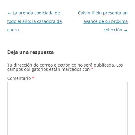
Navegación
←
La prenda codiciada de
Calvin Klein presenta un
de
todo el año: la cazadora de
avance de su próxima
entradas
cuero.
colección
→
Deja una respuesta
Tu dirección de correo electrónico no será publicada.
Los
campos obligatorios están marcados con
*
Comentario
*