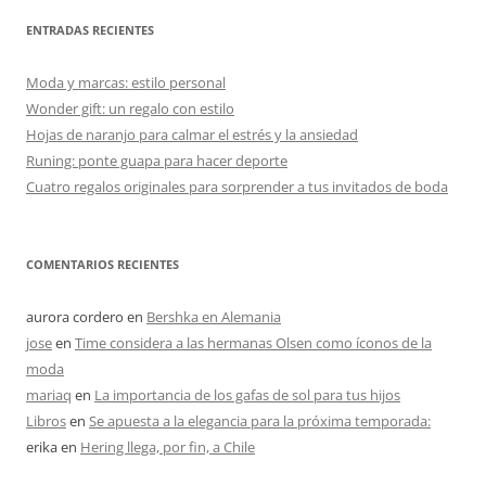
ENTRADAS RECIENTES
Moda y marcas: estilo personal
Wonder gift: un regalo con estilo
Hojas de naranjo para calmar el estrés y la ansiedad
Runing: ponte guapa para hacer deporte
Cuatro regalos originales para sorprender a tus invitados de boda
COMENTARIOS RECIENTES
aurora cordero
en
Bershka en Alemania
jose
en
Time considera a las hermanas Olsen como íconos de la
moda
mariaq
en
La importancia de los gafas de sol para tus hijos
Libros
en
Se apuesta a la elegancia para la próxima temporada:
erika
en
Hering llega, por fin, a Chile