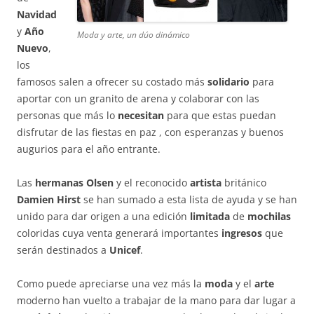
Navidad
y
Año
Moda y arte, un dúo dinámico
Nuevo
,
los
famosos salen a ofrecer su costado más
solidario
para
aportar con un granito de arena y colaborar con las
personas que más lo
necesitan
para que estas puedan
disfrutar de las fiestas en paz , con esperanzas y buenos
augurios para el año entrante.
Las
hermanas Olsen
y el reconocido
artista
británico
Damien Hirst
se han sumado a esta lista de ayuda y se han
unido para dar origen a una edición
limitada
de
mochilas
coloridas cuya venta generará importantes
ingresos
que
serán destinados a
Unicef
.
Como puede apreciarse una vez más la
moda
y el
arte
moderno han vuelto a trabajar de la mano para dar lugar a