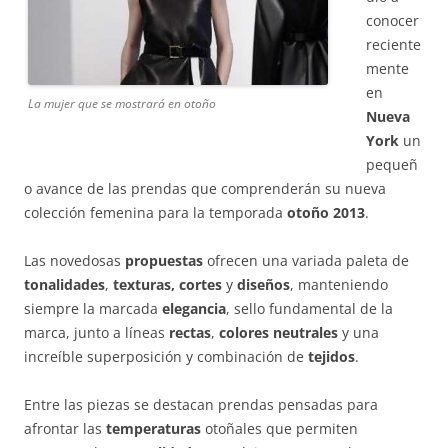
conocer
reciente
mente
en
La mujer que se mostrará en otoño
Nueva
York
un
pequeñ
o avance de las prendas que comprenderán su nueva
colección femenina para la temporada
otoño 2013
.
Las novedosas
propuestas
ofrecen una variada paleta de
tonalidades
,
texturas, cortes
y
diseños
, manteniendo
siempre la marcada
elegancia
, sello fundamental de la
marca, junto a líneas
rectas
,
colores neutrales
y una
increíble superposición y combinación de
tejidos
.
Entre las piezas se destacan prendas pensadas para
afrontar las
temperaturas
otoñales que permiten