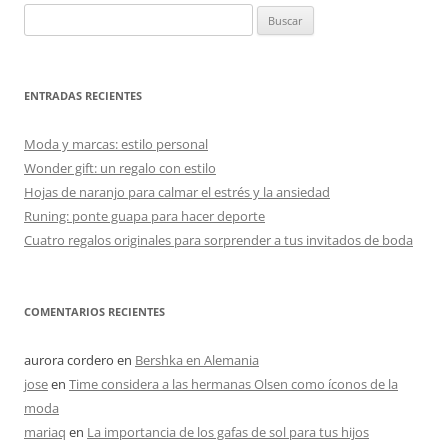
Buscar:
ENTRADAS RECIENTES
Moda y marcas: estilo personal
Wonder gift: un regalo con estilo
Hojas de naranjo para calmar el estrés y la ansiedad
Runing: ponte guapa para hacer deporte
Cuatro regalos originales para sorprender a tus invitados de boda
COMENTARIOS RECIENTES
aurora cordero
en
Bershka en Alemania
jose
en
Time considera a las hermanas Olsen como íconos de la
moda
mariaq
en
La importancia de los gafas de sol para tus hijos