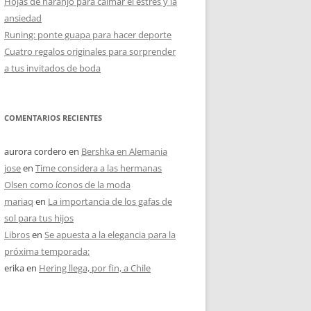
Hojas de naranjo para calmar el estrés y la
ansiedad
Runing: ponte guapa para hacer deporte
Cuatro regalos originales para sorprender
a tus invitados de boda
COMENTARIOS RECIENTES
aurora cordero
en
Bershka en Alemania
jose
en
Time considera a las hermanas
Olsen como íconos de la moda
mariaq
en
La importancia de los gafas de
sol para tus hijos
Libros
en
Se apuesta a la elegancia para la
próxima temporada:
erika
en
Hering llega, por fin, a Chile