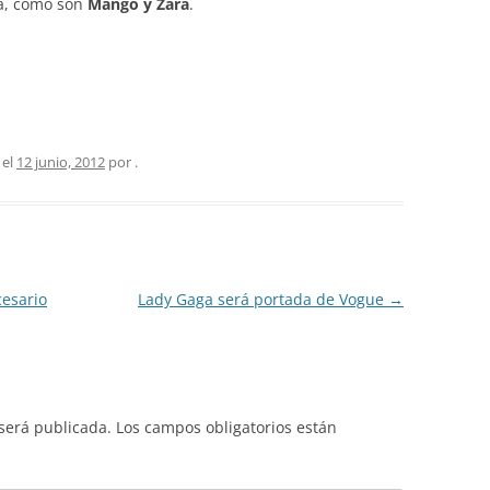
a, como son
Mango y Zara
.
 el
12 junio, 2012
por
.
esario
Lady Gaga será portada de Vogue
→
 será publicada.
Los campos obligatorios están