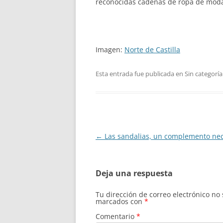
reconocidas cadenas de ropa de mod
Imagen:
Norte de Castilla
Esta entrada fue publicada en Sin categoría
Navegación
←
Las sandalias, un complemento nec
de
entradas
Deja una respuesta
Tu dirección de correo electrónico no
marcados con
*
Comentario
*