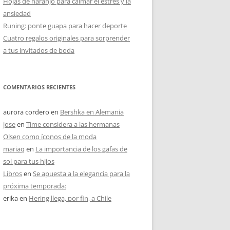
Hojas de naranjo para calmar el estrés y la
ansiedad
Runing: ponte guapa para hacer deporte
Cuatro regalos originales para sorprender
a tus invitados de boda
COMENTARIOS RECIENTES
aurora cordero
en
Bershka en Alemania
jose
en
Time considera a las hermanas
Olsen como íconos de la moda
mariaq
en
La importancia de los gafas de
sol para tus hijos
Libros
en
Se apuesta a la elegancia para la
próxima temporada:
erika
en
Hering llega, por fin, a Chile