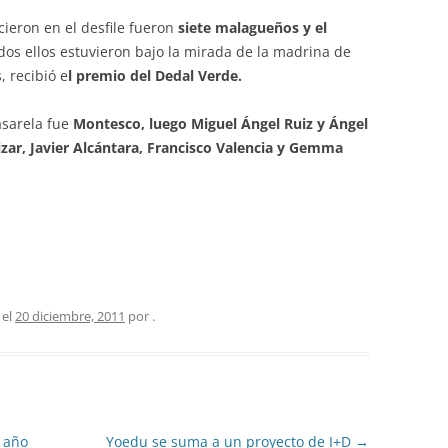
cieron en el desfile fueron
siete malagueños y el
dos ellos estuvieron bajo la mirada de la madrina de
, recibió e
l premio del Dedal Verde.
asarela fue
Montesco, luego Miguel Ángel Ruiz y Ángel
zar, Javier Alcántara, Francisco Valencia y Gemma
 el
20 diciembre, 2011
por
.
 año
Yoedu se suma a un proyecto de I+D
→