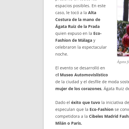
espacios posibles. En este
caso, le tocó a la
Alta
Costura de la mano de
Ágata Ruiz de la Prada
quien expuso en la
Eco-
Fashion de Málaga
y
celebraron la espectacular
noche.
Ágata f
El evento se desarrolló en
e
l Museo Automovislístico
de la ciudad y el desfile de moda sost
mujer de los corazones
, Ágata Ruiz d
Dado el
éxito que tuvo
la iniciativa d
especulan que la
Eco-Fashion
se conv
competidora a la
Cibeles Madrid Fas
Milán o Paris.