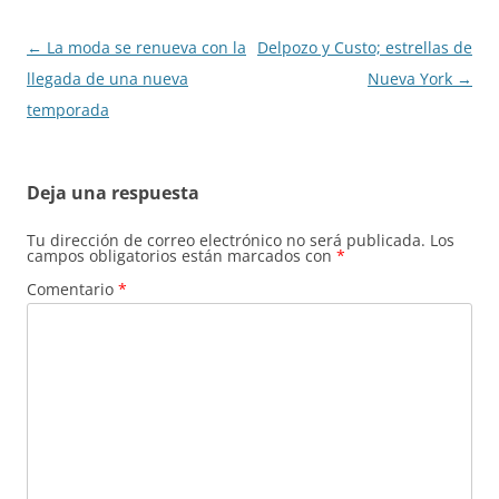
Navegación
←
La moda se renueva con la
Delpozo y Custo; estrellas de
de
llegada de una nueva
Nueva York
→
entradas
temporada
Deja una respuesta
Tu dirección de correo electrónico no será publicada.
Los
campos obligatorios están marcados con
*
Comentario
*