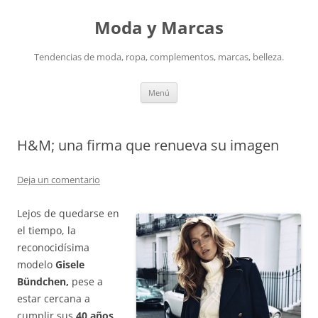
Saltar
al
Moda y Marcas
contenido
Tendencias de moda, ropa, complementos, marcas, belleza.
Menú
H&M; una firma que renueva su imagen
Deja un comentario
Lejos de quedarse en
el tiempo, la
reconocidísima
modelo
Gisele
Bündchen,
pese a
estar cercana a
cumplir sus
40 años,