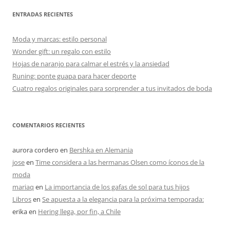
ENTRADAS RECIENTES
Moda y marcas: estilo personal
Wonder gift: un regalo con estilo
Hojas de naranjo para calmar el estrés y la ansiedad
Runing: ponte guapa para hacer deporte
Cuatro regalos originales para sorprender a tus invitados de boda
COMENTARIOS RECIENTES
aurora cordero
en
Bershka en Alemania
jose
en
Time considera a las hermanas Olsen como íconos de la
moda
mariaq
en
La importancia de los gafas de sol para tus hijos
Libros
en
Se apuesta a la elegancia para la próxima temporada:
erika
en
Hering llega, por fin, a Chile