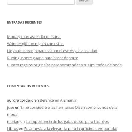
ENTRADAS RECIENTES
Moda y marcas: estilo personal
Wonder gift: un regalo con estilo
Hojas de naranjo para calmar el estrés y la ansiedad
Runing: ponte guapa para hacer deporte
Cuatro regalos originales para sorprender a tus invitados de boda
COMENTARIOS RECIENTES
aurora cordero
en
Bershka en Alemania
jose
en
Time considera a las hermanas Olsen como íconos de la
moda
mariaq
en
La importancia de los gafas de sol para tus hijos
Libros
en
Se apuesta a la elegancia para la próxima temporada: