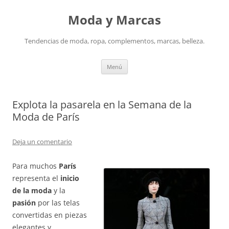
Saltar
al
Moda y Marcas
contenido
Tendencias de moda, ropa, complementos, marcas, belleza.
Menú
Explota la pasarela en la Semana de la
Moda de París
Deja un comentario
Para muchos
París
representa el
inicio
de la moda
y la
pasión
por las telas
convertidas en piezas
elegantes y