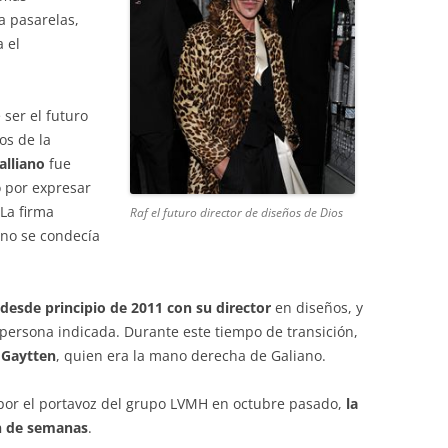
a pasarelas,
 el
ser el futuro
os de la
alliano
fue
 por expresar
La firma
Raf el futuro director de diseños de Dios
 no se condecía
desde principio de 2011 con su director
en diseños, y
persona indicada. Durante este tiempo de transición,
l Gaytten
, quien era la mano derecha de Galiano.
por el portavoz del grupo LVMH en octubre pasado,
la
ón de semanas
.