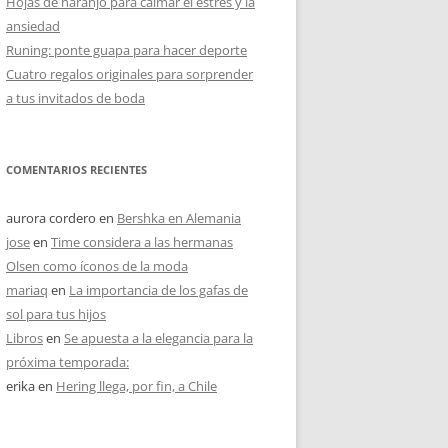
Hojas de naranjo para calmar el estrés y la
ansiedad
Runing: ponte guapa para hacer deporte
Cuatro regalos originales para sorprender
a tus invitados de boda
COMENTARIOS RECIENTES
aurora cordero
en
Bershka en Alemania
jose
en
Time considera a las hermanas
Olsen como íconos de la moda
mariaq
en
La importancia de los gafas de
sol para tus hijos
Libros
en
Se apuesta a la elegancia para la
próxima temporada:
erika
en
Hering llega, por fin, a Chile