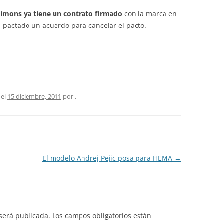
Simons ya tiene un contrato firmado
con la marca en
 pactado un acuerdo para cancelar el pacto.
 el
15 diciembre, 2011
por
.
El modelo Andrej Pejic posa para HEMA
→
 será publicada.
Los campos obligatorios están