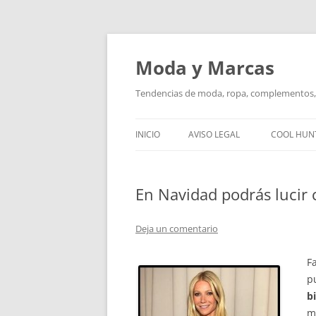
Saltar
al
contenido
Moda y Marcas
Tendencias de moda, ropa, complementos, 
INICIO
AVISO LEGAL
COOL HUN
En Navidad podrás lucir
Deja un comentario
Fa
p
b
m