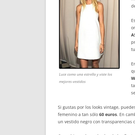
d
E
o
A
p
t
En
q
Luce como una estrella y viste los
W
mejores vestidos
t
s
Si gustas por los looks vintage, pued
femenino a tan sólo
60 euros
. En camb
un vestido negro con transparencias