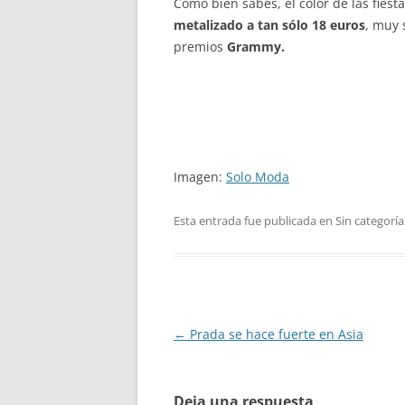
Como bien sabes, el color de las fiest
metalizado a tan sólo 18 euros
, muy 
premios
Grammy.
Imagen:
Solo Moda
Esta entrada fue publicada en Sin categoría
Navegación
←
Prada se hace fuerte en Asia
de
entradas
Deja una respuesta