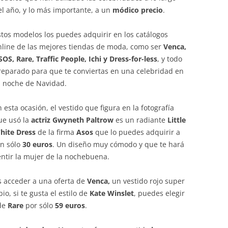
el año, y lo más importante, a un
módico precio
.
stos modelos los puedes adquirir en los catálogos
nline de las mejores tiendas de moda, como ser
Venca,
SOS, Rare, Traffic People, Ichi y Dress-for-less
, y todo
reparado para que te conviertas en una celebridad en
u noche de Navidad.
 esta ocasión, el vestido que figura en la fotografía
ue usó la
actriz Gwyneth Paltrow
es un radiante
Little
hite Dress
de la firma
Asos
que lo puedes adquirir a
an sólo
30 euros
. Un diseño muy cómodo y que te hará
entir la mujer de la nochebuena.
es acceder a una oferta de
Venca,
un vestido rojo super
io, si te gusta el estilo de
Kate Winslet
, puedes elegir
 de
Rare
por sólo
59 euros
.