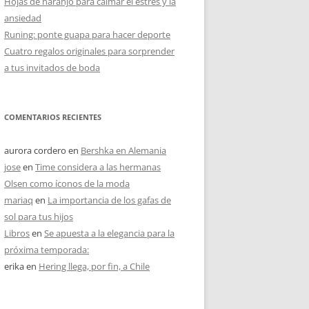
Hojas de naranjo para calmar el estrés y la
ansiedad
Runing: ponte guapa para hacer deporte
Cuatro regalos originales para sorprender
a tus invitados de boda
COMENTARIOS RECIENTES
aurora cordero
en
Bershka en Alemania
jose
en
Time considera a las hermanas
Olsen como íconos de la moda
mariaq
en
La importancia de los gafas de
sol para tus hijos
Libros
en
Se apuesta a la elegancia para la
próxima temporada:
erika
en
Hering llega, por fin, a Chile