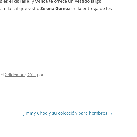
as es el
dorado
, y
Venca
te ofrece un vestido
largo
similar al que vistió
Selena Gómez
en la entrega de los
 el
2 diciembre, 2011
por
.
Jimmy Choo y su colección para hombres
→