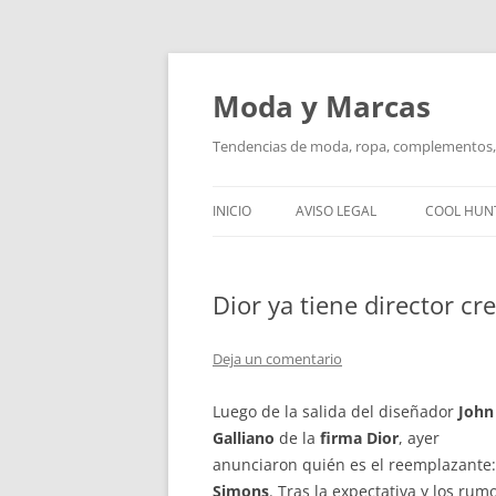
Saltar
al
contenido
Moda y Marcas
Tendencias de moda, ropa, complementos, 
INICIO
AVISO LEGAL
COOL HUN
Dior ya tiene director cr
Deja un comentario
Luego de la salida del diseñador
John
Galliano
de la
firma Dior
, ayer
anunciaron quién es el reemplazante
Simons
. Tras la expectativa y los rum