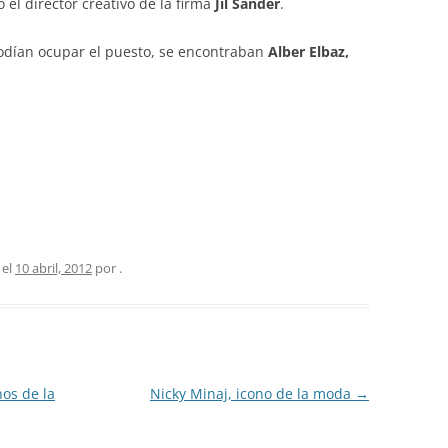
o el director creativo de la firma
Jil Sander
.
odían ocupar el puesto, se encontraban
Alber Elbaz,
 el
10 abril, 2012
por
.
os de la
Nicky Minaj, icono de la moda
→