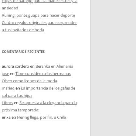
Hojas de naranjo para calmar el estrés y la
ansiedad
Runing: ponte guapa para hacer deporte
Cuatro regalos originales para sorprender
a tus invitados de boda
COMENTARIOS RECIENTES
aurora cordero
en
Bershka en Alemania
jose
en
Time considera a las hermanas
Olsen como íconos de la moda
mariaq
en
La importancia de los gafas de
sol para tus hijos
Libros
en
Se apuesta a la elegancia para la
próxima temporada:
erika
en
Hering llega, por fin, a Chile