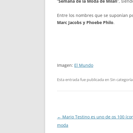
“
Semana de la Moda de Milán
”, siend
Entre los nombres que se suponían p
Marc Jacobs y Phoebe Philo
.
Imagen:
El Mundo
Esta entrada fue publicada en Sin categoría
Navegación
←
Mario Testino es uno de os 100 ícon
de
moda