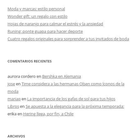
Moda y marcas: estilo personal
Wonder gift: un regalo con estilo
Hojas de naranjo para calmar el estrés y la ansiedad
Runing: ponte guapa para hacer deporte
Cuatro regalos originales para sorprender a tus invitados de boda
COMENTARIOS RECIENTES
aurora cordero
en
Bershka en Alemania
jose
en
Time considera a las hermanas Olsen como íconos de la
moda
mariaq
en
La importancia de los gafas de sol para tus hijos
Libros
en
Se apuesta a la elegancia para la próxima temporada:
erika
en
Hering llega, por fin, a Chile
ARCHIVOS