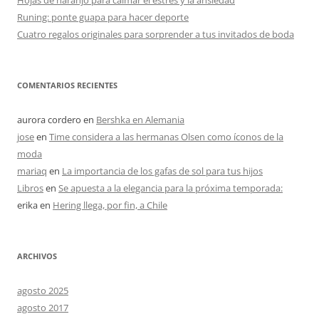
Hojas de naranjo para calmar el estrés y la ansiedad
Runing: ponte guapa para hacer deporte
Cuatro regalos originales para sorprender a tus invitados de boda
COMENTARIOS RECIENTES
aurora cordero
en
Bershka en Alemania
jose
en
Time considera a las hermanas Olsen como íconos de la
moda
mariaq
en
La importancia de los gafas de sol para tus hijos
Libros
en
Se apuesta a la elegancia para la próxima temporada:
erika
en
Hering llega, por fin, a Chile
ARCHIVOS
agosto 2025
agosto 2017