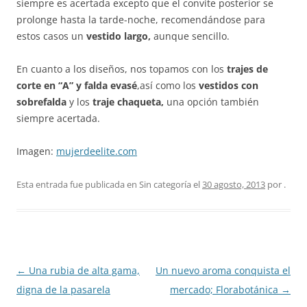
siempre es acertada excepto que el convite posterior se
prolonge hasta la tarde-noche, recomendándose para
estos casos un
vestido largo,
aunque sencillo.
En cuanto a los diseños, nos topamos con los
trajes de
corte en “A” y falda evasé
,así como los
vestidos con
sobrefalda
y los
traje chaqueta,
una opción también
siempre acertada.
Imagen:
mujerdeelite.com
Esta entrada fue publicada en Sin categoría el
30 agosto, 2013
por
.
Navegación
←
Una rubia de alta gama,
Un nuevo aroma conquista el
de
digna de la pasarela
mercado; Florabotánica
→