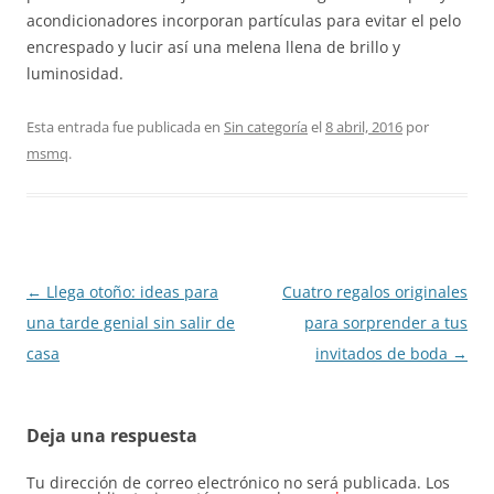
acondicionadores incorporan partículas para evitar el pelo
encrespado y lucir así una melena llena de brillo y
luminosidad.
Esta entrada fue publicada en
Sin categoría
el
8 abril, 2016
por
msmq
.
Navegación
←
Llega otoño: ideas para
Cuatro regalos originales
de
una tarde genial sin salir de
para sorprender a tus
entradas
casa
invitados de boda
→
Deja una respuesta
Tu dirección de correo electrónico no será publicada.
Los