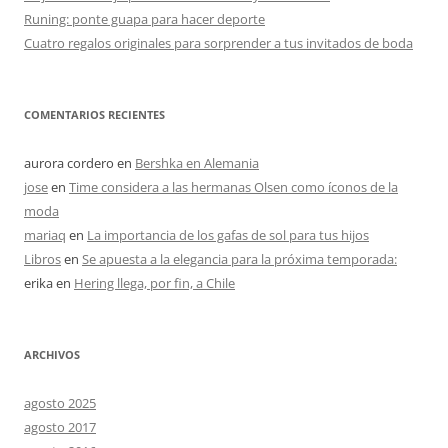
Runing: ponte guapa para hacer deporte
Cuatro regalos originales para sorprender a tus invitados de boda
COMENTARIOS RECIENTES
aurora cordero
en
Bershka en Alemania
jose
en
Time considera a las hermanas Olsen como íconos de la
moda
mariaq
en
La importancia de los gafas de sol para tus hijos
Libros
en
Se apuesta a la elegancia para la próxima temporada:
erika
en
Hering llega, por fin, a Chile
ARCHIVOS
agosto 2025
agosto 2017