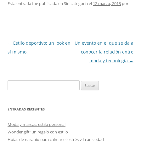
Esta entrada fue publicada en Sin categoría el
12 marzo, 2013
por
.
Navegación
←
Estilo deportivo; un look en
Un evento en el que se da a
de
sí mismo.
conocer la relación entre
entradas
moda y tecnología
→
Buscar:
ENTRADAS RECIENTES
Moda y marcas: estilo personal
Wonder gift: un regalo con estilo
Hojas de naranjo para calmar el estrés y la ansiedad