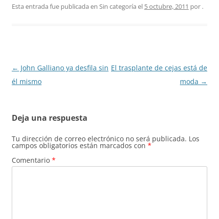
Esta entrada fue publicada en Sin categoría el
5 octubre, 2011
por
.
Navegación
←
John Galliano ya desfila sin
El trasplante de cejas está de
de
él mismo
moda
→
entradas
Deja una respuesta
Tu dirección de correo electrónico no será publicada.
Los
campos obligatorios están marcados con
*
Comentario
*