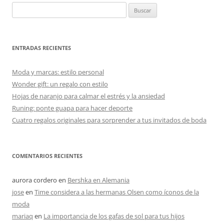
Buscar:
ENTRADAS RECIENTES
Moda y marcas: estilo personal
Wonder gift: un regalo con estilo
Hojas de naranjo para calmar el estrés y la ansiedad
Runing: ponte guapa para hacer deporte
Cuatro regalos originales para sorprender a tus invitados de boda
COMENTARIOS RECIENTES
aurora cordero
en
Bershka en Alemania
jose
en
Time considera a las hermanas Olsen como íconos de la
moda
mariaq
en
La importancia de los gafas de sol para tus hijos