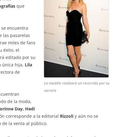
ografías
que
s se encuentra
 las pasarelas
rae miles de fans
 éxito, el
rá editado por su
 única hija,
Lila
rectora de
La modelo realizará un recorrido por su
carrera
encuentran
ndo de la moda,
Corinne Day, Hedi
ión corresponde a la editorial
Rizzoli
y aún no se
 de la venta al público.