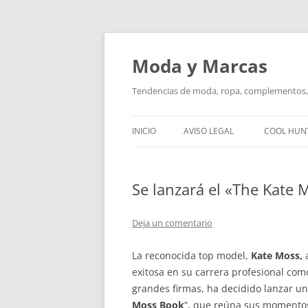
Saltar
al
contenido
Moda y Marcas
Tendencias de moda, ropa, complementos, 
INICIO
AVISO LEGAL
COOL HUN
Se lanzará el «The Kate
Deja un comentario
La reconocida top model,
Kate Moss,
a
exitosa en su carrera profesional co
grandes firmas, ha decidido lanzar un 
Moss Book
”, que reúna sus momento