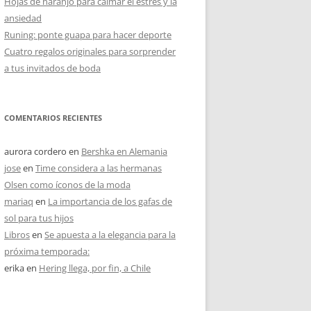
Hojas de naranjo para calmar el estrés y la
ansiedad
Runing: ponte guapa para hacer deporte
Cuatro regalos originales para sorprender
a tus invitados de boda
COMENTARIOS RECIENTES
aurora cordero
en
Bershka en Alemania
jose
en
Time considera a las hermanas
Olsen como íconos de la moda
mariaq
en
La importancia de los gafas de
sol para tus hijos
Libros
en
Se apuesta a la elegancia para la
próxima temporada:
erika
en
Hering llega, por fin, a Chile