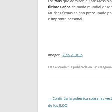
Los
fans
que admiren a Kate Moss o aq
últimos años
de moda mundial desde l
Muchas firmas se han preocupado por 
e impronta personal.
Imagen:
Vida y Estilo
Esta entrada fue publicada en Sin categoría
Navegación
←
Continúa la polémica sobre las ves
de
de los JJ.OO