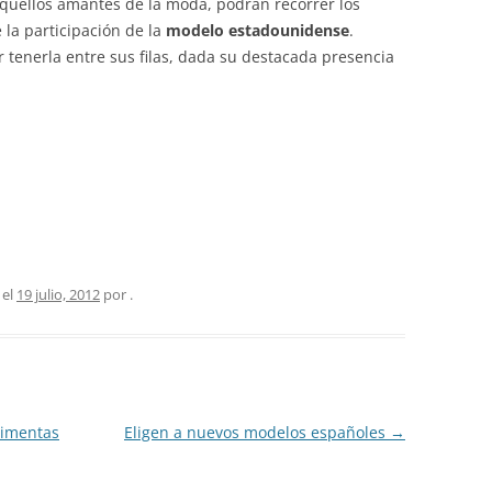
uellos amantes de la moda, podrán recorrer los
a participación de la
modelo estadounidense
.
tenerla entre sus filas, dada su destacada presencia
 el
19 julio, 2012
por
.
timentas
Eligen a nuevos modelos españoles
→