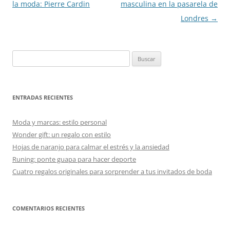
de
la moda: Pierre Cardin
masculina en la pasarela de
entradas
Londres
→
Buscar:
ENTRADAS RECIENTES
Moda y marcas: estilo personal
Wonder gift: un regalo con estilo
Hojas de naranjo para calmar el estrés y la ansiedad
Runing: ponte guapa para hacer deporte
Cuatro regalos originales para sorprender a tus invitados de boda
COMENTARIOS RECIENTES