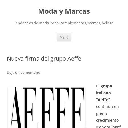
Saltar
al
Moda y Marcas
contenido
Tendencias de moda, ropa, complementos, marcas, belleza.
Menú
Nueva firma del grupo Aeffe
Deja un comentario
El
grupo
italiano
“Aeffe”
continúa en
pleno
crecimiento
y ahora logró