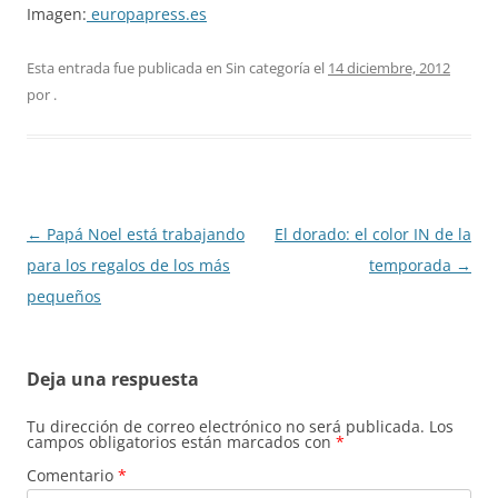
Imagen:
europapress.es
Esta entrada fue publicada en Sin categoría el
14 diciembre, 2012
por
.
Navegación
←
Papá Noel está trabajando
El dorado: el color IN de la
de
para los regalos de los más
temporada
→
entradas
pequeños
Deja una respuesta
Tu dirección de correo electrónico no será publicada.
Los
campos obligatorios están marcados con
*
Comentario
*