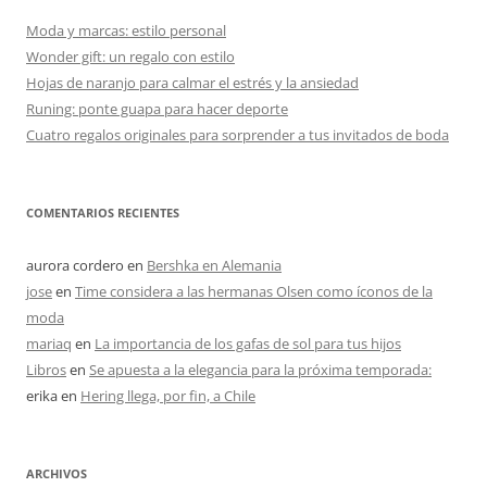
Moda y marcas: estilo personal
Wonder gift: un regalo con estilo
Hojas de naranjo para calmar el estrés y la ansiedad
Runing: ponte guapa para hacer deporte
Cuatro regalos originales para sorprender a tus invitados de boda
COMENTARIOS RECIENTES
aurora cordero
en
Bershka en Alemania
jose
en
Time considera a las hermanas Olsen como íconos de la
moda
mariaq
en
La importancia de los gafas de sol para tus hijos
Libros
en
Se apuesta a la elegancia para la próxima temporada:
erika
en
Hering llega, por fin, a Chile
ARCHIVOS