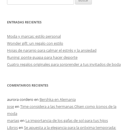
ENTRADAS RECIENTES
Moda y marcas: estilo personal
Wonder gift: un regalo con estilo
Hojas de naranjo para calmar el estrés y la ansiedad
Runing: ponte guapa para hacer deporte
Cuatro regalos originales para sorprender a tus invitados de boda
COMENTARIOS RECIENTES
aurora cordero
en
Bershka en Alemania
jose
en
Time considera a las hermanas Olsen como íconos de la
moda
mariaq
en
La importancia de los gafas de sol para tus hijos
Libros
en
Se apuesta a la elegancia para la próxima temporada: