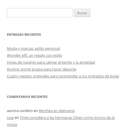
Buscar:
ENTRADAS RECIENTES
Moda y marcas: estilo personal
Wonder gift: un regalo con estilo
Hojas de naranjo para calmar el estrés y la ansiedad
Runing: ponte guapa para hacer deporte
Cuatro regalos originales para sorprender a tus invitados de boda
COMENTARIOS RECIENTES
aurora cordero
en
Bershka en Alemania
jose
en
Time considera a las hermanas Olsen como íconos de la
moda