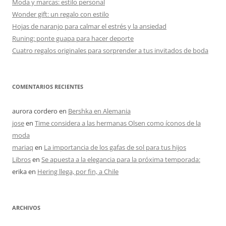
Moda y marcas: estilo personal
Wonder gift: un regalo con estilo
Hojas de naranjo para calmar el estrés y la ansiedad
Runing: ponte guapa para hacer deporte
Cuatro regalos originales para sorprender a tus invitados de boda
COMENTARIOS RECIENTES
aurora cordero
en
Bershka en Alemania
jose
en
Time considera a las hermanas Olsen como íconos de la
moda
mariaq
en
La importancia de los gafas de sol para tus hijos
Libros
en
Se apuesta a la elegancia para la próxima temporada:
erika
en
Hering llega, por fin, a Chile
ARCHIVOS