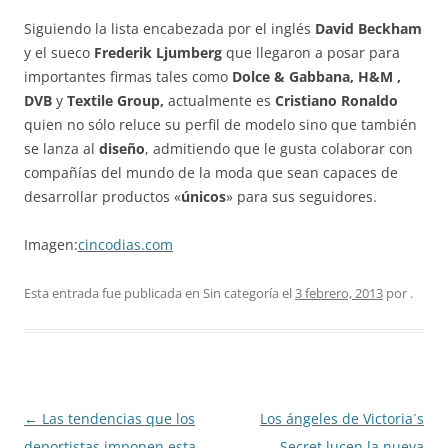
Siguiendo la lista encabezada por el inglés
David Beckham
y el sueco
Frederik Ljumberg
que llegaron a posar para
importantes firmas tales como
Dolce & Gabbana, H&M ,
DVB
y
Textile Group,
actualmente es
Cristiano Ronaldo
quien no sólo reluce su perfil de modelo sino que también
se lanza al
diseño
, admitiendo que le gusta colaborar con
compañías del mundo de la moda que sean capaces de
desarrollar productos «
únicos
» para sus seguidores.
Imagen:
cincodias.com
Esta entrada fue publicada en Sin categoría el
3 febrero, 2013
por
.
Navegación
←
Las tendencias que los
Los ángeles de Victoria´s
de
deportistas imponen esta
Secret lucen la nueva