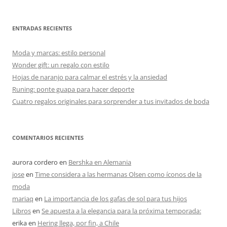
ENTRADAS RECIENTES
Moda y marcas: estilo personal
Wonder gift: un regalo con estilo
Hojas de naranjo para calmar el estrés y la ansiedad
Runing: ponte guapa para hacer deporte
Cuatro regalos originales para sorprender a tus invitados de boda
COMENTARIOS RECIENTES
aurora cordero
en
Bershka en Alemania
jose
en
Time considera a las hermanas Olsen como íconos de la
moda
mariaq
en
La importancia de los gafas de sol para tus hijos
Libros
en
Se apuesta a la elegancia para la próxima temporada:
erika
en
Hering llega, por fin, a Chile