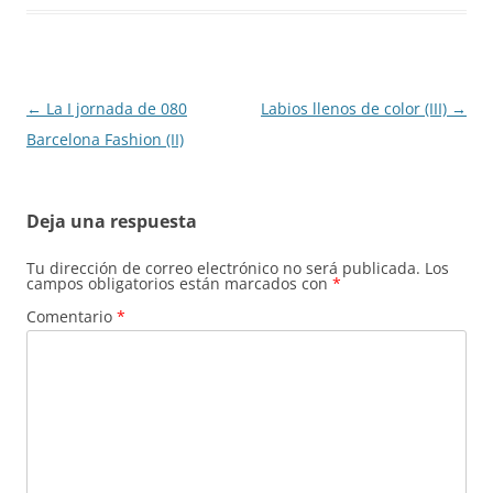
Navegación
←
La I jornada de 080
Labios llenos de color (III)
→
de
Barcelona Fashion (II)
entradas
Deja una respuesta
Tu dirección de correo electrónico no será publicada.
Los
campos obligatorios están marcados con
*
Comentario
*