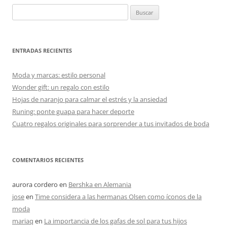
Buscar:
ENTRADAS RECIENTES
Moda y marcas: estilo personal
Wonder gift: un regalo con estilo
Hojas de naranjo para calmar el estrés y la ansiedad
Runing: ponte guapa para hacer deporte
Cuatro regalos originales para sorprender a tus invitados de boda
COMENTARIOS RECIENTES
aurora cordero
en
Bershka en Alemania
jose
en
Time considera a las hermanas Olsen como íconos de la
moda
mariaq
en
La importancia de los gafas de sol para tus hijos