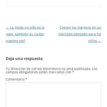
Navegación
←
La moda no sólo es la
Crecen los ingresos en un
de
ropa, también es cuidar
mercado pensado para los
entradas
nuestra piel
niños
→
Deja una respuesta
Tu dirección de correo electrónico no será publicada.
Los
campos obligatorios están marcados con
*
Comentario
*