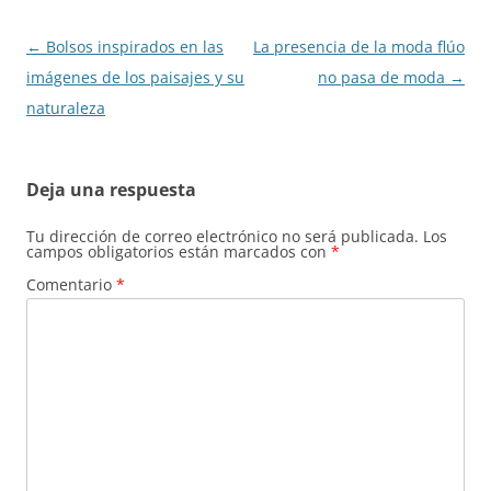
Navegación
←
Bolsos inspirados en las
La presencia de la moda flúo
de
imágenes de los paisajes y su
no pasa de moda
→
entradas
naturaleza
Deja una respuesta
Tu dirección de correo electrónico no será publicada.
Los
campos obligatorios están marcados con
*
Comentario
*