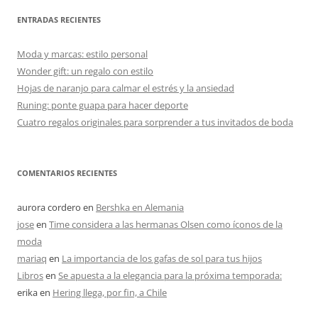
ENTRADAS RECIENTES
Moda y marcas: estilo personal
Wonder gift: un regalo con estilo
Hojas de naranjo para calmar el estrés y la ansiedad
Runing: ponte guapa para hacer deporte
Cuatro regalos originales para sorprender a tus invitados de boda
COMENTARIOS RECIENTES
aurora cordero
en
Bershka en Alemania
jose
en
Time considera a las hermanas Olsen como íconos de la
moda
mariaq
en
La importancia de los gafas de sol para tus hijos
Libros
en
Se apuesta a la elegancia para la próxima temporada:
erika
en
Hering llega, por fin, a Chile