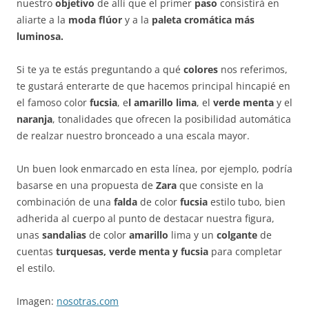
nuestro
objetivo
de allí que el primer
paso
consistirá en
aliarte a la
moda flúor
y a la
paleta cromática más
luminosa.
Si te ya te estás preguntando a qué
colores
nos referimos,
te gustará enterarte de que hacemos principal hincapié en
el famoso color
fucsia
, e
l amarillo lima
, el
verde menta
y el
naranja
, tonalidades que ofrecen la posibilidad automática
de realzar nuestro bronceado a una escala mayor.
Un buen look enmarcado en esta línea, por ejemplo, podría
basarse en una propuesta de
Zara
que consiste en la
combinación de una
falda
de color
fucsia
estilo tubo, bien
adherida al cuerpo al punto de destacar nuestra figura,
unas
sandalias
de color
amarillo
lima y un
colgante
de
cuentas
turquesas, verde menta y fucsia
para completar
el estilo.
Imagen:
nosotras.com