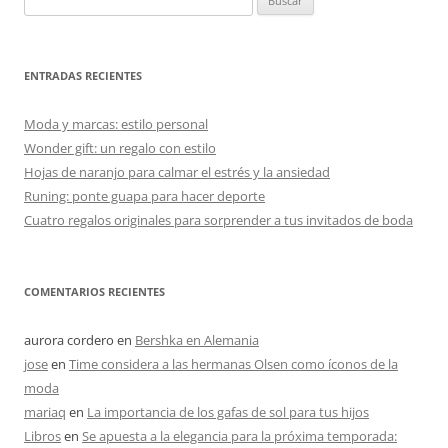
ENTRADAS RECIENTES
Moda y marcas: estilo personal
Wonder gift: un regalo con estilo
Hojas de naranjo para calmar el estrés y la ansiedad
Runing: ponte guapa para hacer deporte
Cuatro regalos originales para sorprender a tus invitados de boda
COMENTARIOS RECIENTES
aurora cordero
en
Bershka en Alemania
jose
en
Time considera a las hermanas Olsen como íconos de la
moda
mariaq
en
La importancia de los gafas de sol para tus hijos
Libros
en
Se apuesta a la elegancia para la próxima temporada: