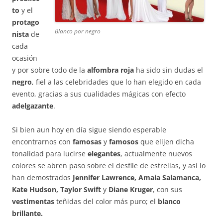
to
y el
protago
Blanco por negro
nista
de
cada
ocasión
y por sobre todo de la
alfombra roja
ha sido sin dudas el
negro
, fiel a las celebridades que lo han elegido en cada
evento, gracias a sus cualidades mágicas con efecto
adelgazante
.
Si bien aun hoy en día sigue siendo esperable
encontrarnos con
famosas
y
famosos
que elijen dicha
tonalidad para lucirse
elegantes
, actualmente nuevos
colores se abren paso sobre el desfile de estrellas, y así lo
han demostrados
Jennifer Lawrence, Amaia Salamanca,
Kate Hudson, Taylor Swift
y
Diane Kruger
, con sus
vestimentas
teñidas del color más puro; el
blanco
brillante.