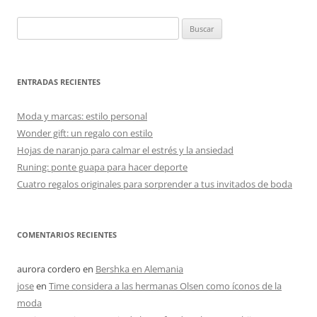
Buscar:
ENTRADAS RECIENTES
Moda y marcas: estilo personal
Wonder gift: un regalo con estilo
Hojas de naranjo para calmar el estrés y la ansiedad
Runing: ponte guapa para hacer deporte
Cuatro regalos originales para sorprender a tus invitados de boda
COMENTARIOS RECIENTES
aurora cordero
en
Bershka en Alemania
jose
en
Time considera a las hermanas Olsen como íconos de la
moda