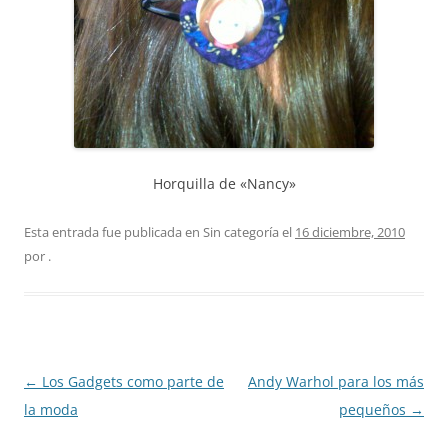
Horquilla de «Nancy»
Esta entrada fue publicada en Sin categoría el
16 diciembre, 2010
por
.
Navegación
←
Los Gadgets como parte de
Andy Warhol para los más
de
la moda
pequeños
→
entradas