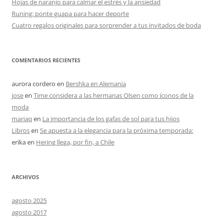
Hojas de naranjo para calmar el estrés y la ansiedad
Runing: ponte guapa para hacer deporte
Cuatro regalos originales para sorprender a tus invitados de boda
COMENTARIOS RECIENTES
aurora cordero
en
Bershka en Alemania
jose
en
Time considera a las hermanas Olsen como íconos de la
moda
mariaq
en
La importancia de los gafas de sol para tus hijos
Libros
en
Se apuesta a la elegancia para la próxima temporada:
erika
en
Hering llega, por fin, a Chile
ARCHIVOS
agosto 2025
agosto 2017